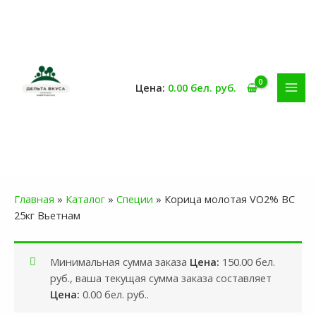
Перейти
к
содержимому
0.00
бел. руб.
MAI
MEN
Главная
»
Каталог
»
Специи
»
Корица молотая VO2% ВС
25кг Вьетнам
Минимальная сумма заказа
150.00
бел.
руб.
, ваша текущая сумма заказа составляет
0.00
бел. руб.
.