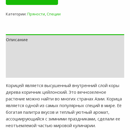
25кг
Вьетнам
Категории:
Пряности
,
Специи
Описание
Доставка и оплата
Контакты компании
Отзывы (0)
Корицей является высушенный внутренний слой коры
дерева коричник цейлонский. Это вечнозеленое
растение можно найти во многих странах Азии. Корица
является одной из самых популярных специй в мире. Её
богатая палитра вкусов и теплый уютный аромат,
ассоциирующийся с зимними праздниками, сделали ее
неотъемлемой частью мировой кулинарии.