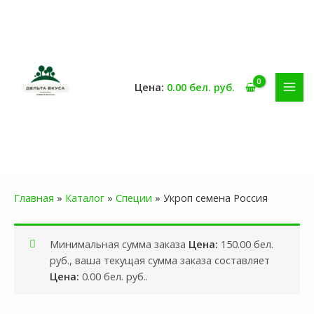
Перейти
к
содержимому
0.00
бел. руб.
MAI
MEN
Главная
»
Каталог
»
Специи
»
Укроп семена Россия
Минимальная сумма заказа
150.00
бел.
руб.
, ваша текущая сумма заказа составляет
0.00
бел. руб.
.